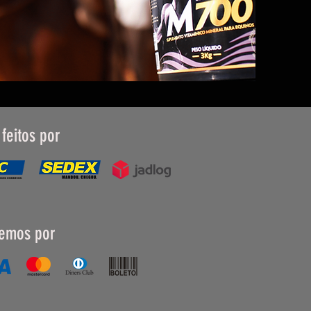
 feitos por
emos por