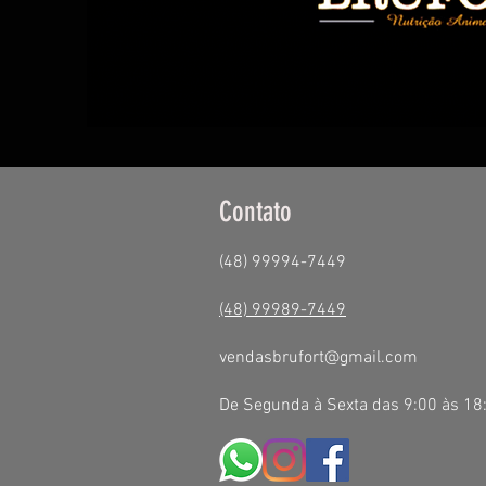
Contato
(48) 99994-7449
(48) 99989-7449
vendasbrufort@gmail.com
De Segunda à Sexta das 9:00 às 18