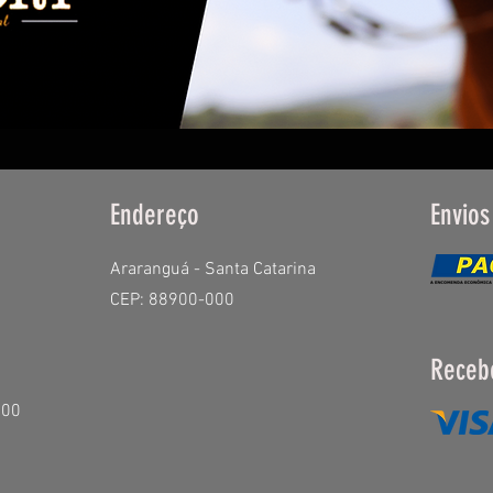
Endereço
Envios
Araranguá - Santa Catarina
CEP: 88900-000
Receb
:00